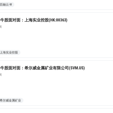
百融云-W
股面对面：上海实业控股(HK:00363)
演
jpg、.png、.gif格式图片，大小不超过5MB。
上海实业控股
联系电话
牛股面对面：希尔威金属矿业有限公司(SVM.US)
微信
演
希尔威金属矿业