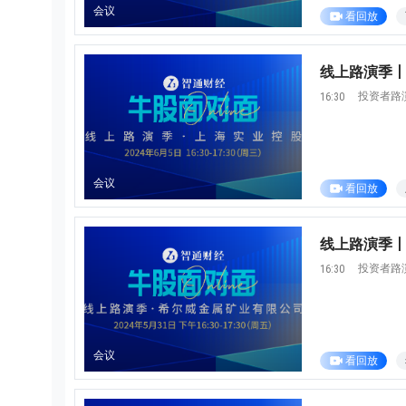
会议
看回放
线上路演季丨牛
投资者路
16:30
0/500 字
图片上传
上传
请上传.
会议
看回放
姓名
线上路演季丨
联系邮箱
投资者路
16:30
提交反馈
取消
会议
看回放