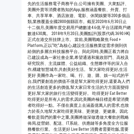
先的生活服務電子商務平台,公司擁有美團、大衆點評、
美團外賣等消費者熟知的App,服務涵蓋餐飲、外賣、打
車、共享單車、酒店旅遊、電影、休閑娛樂等200多個品
類,業務覆蓋全國2800個縣區市。截至2020年6月30日止
十二個月,美團年度交易用戶總數達4.6億,平台活躍商戶總
數達630萬。 2018年9月20日,美團點評(股票代碼:3690.HK)
正式在港交所挂牌上市。 當前,美團戰略聚焦 Food +
Platform,正以“吃”為核心,建設生活服務業從需求側到供
給側的多層次科技服務平台。與此同時,美團正着力將自
己建設成為一家社會企業,希望通過和黨政部門、高校及
研究院所、主流媒體、公益組織、生態夥伴等的深入合
作,構建智慧城市,共創美好生活。 幫大家吃得更好,生活
更好 美團作為一家吃、喝、行、遊、購、娛一站式的平
台,我們要創造的價值不僅是幫大家吃得更好,還要為人們
的生活創造更多的價值,幫大家日常生活的方方面面變得
更好,幫大家的旅行生活變得更好。 吃得更好 Eat Better
吃得更好是所有人的需求,因此美團終極目標是希望消費
者吃得好一點。不僅在廣度上去涵蓋億萬人的需求,也致
力於長久地幫大家吃得更美味、更便捷、更健康。因此
餐飲是我們的重中之重,美團將做深做透做大餐飲的戰略
佈局,從營銷、配送、IT系統、供應鏈等多角度全方位服
0/500 字
務餐飲行業。 生活更好 Live Better 消費者需要吃飯,需要