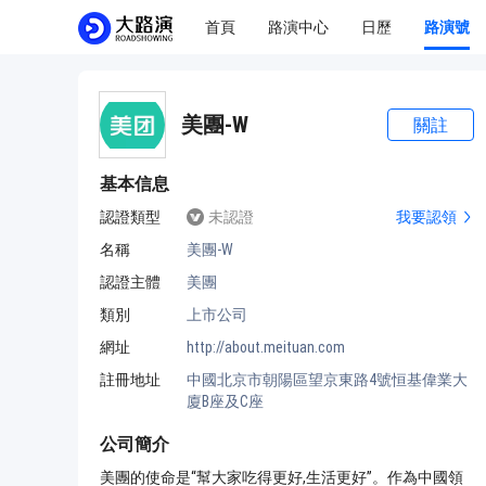
首頁
路演中心
日歷
路演號
美團-W
關註
基本信息
認證類型
未認證
我要認領
名稱
美團-W
認證主體
美團
類別
上市公司
網址
http://about.meituan.com
註冊地址
中國北京市朝陽區望京東路4號恒基偉業大
廈B座及C座
公司簡介
美團的使命是“幫大家吃得更好,生活更好”。作為中國領