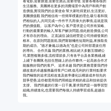
看電影,需要旅遊,需要住酒店,需要理發, 需要各種各樣的
圖片上傳
上傳
請上傳.
生活服務。美團將在更多的消費場景中為用戶和商戶創
造價值,實現我們的企業使命:幫大家吃得更好,生活更好。
美團價值觀 我們相信有一些簡單樸素的理念,吸引着和我
姓名
們相似的人,共同完成一件件平凡而偉大的事情,這就是我
們的價值觀。 以客戶為中心 客戶需求是公司所有策略、
行動的最重要的輸入,幫客戶解決問題,借此創造價值,公司
聯系郵箱
才有存在的理由。 正直誠信 誠信經營是公司持續發展的
根本。在原則問題面前,我們甯願犧牲短期利益,來換取長
提交反饋
取消
期的成功。“德才兼備,以德為先”也是公司幹部選拔任用
的導向。 合作共贏 我們的業務,相比絕大多數互聯網公
司,業態複雜多樣,流程環節多,只有各平台及各業務綫,綫
上綫下各團隊,包括生態鏈上的合作夥伴,一起高效合作才
能服務好我們的客戶。 追求卓越 我們的業務需要我們持
續改進的卓越服務贏得客戶口碑,低毛利的行業特點要求
我們極致的追求流程改進及效率優化以構築成本領先的
競爭壁壘,這些都需用我們用精益求精的産品和技術提供
支撐。 我們所處的行業一日千裏,要求我們是一個學習型
組織,持續進化,也需要我們每個人持續學習成長,超越自
我。