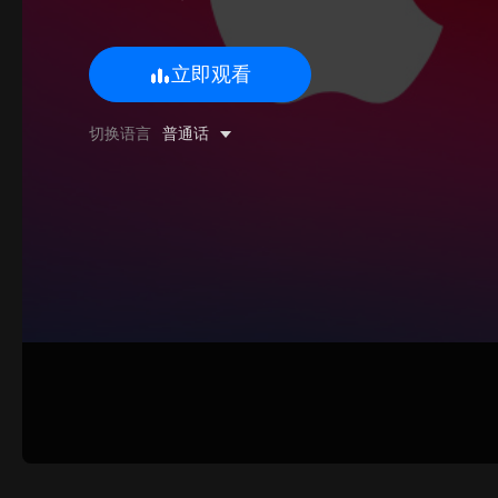
立即观看
0/500 字
切换语言
普通话
图片上传
上传
请上传.
姓名
联系邮箱
提交反馈
取消