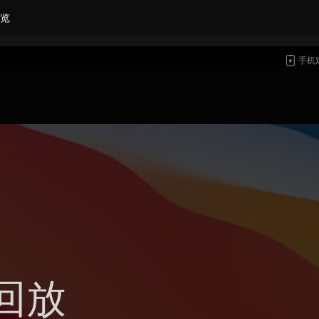
览
手机
回放