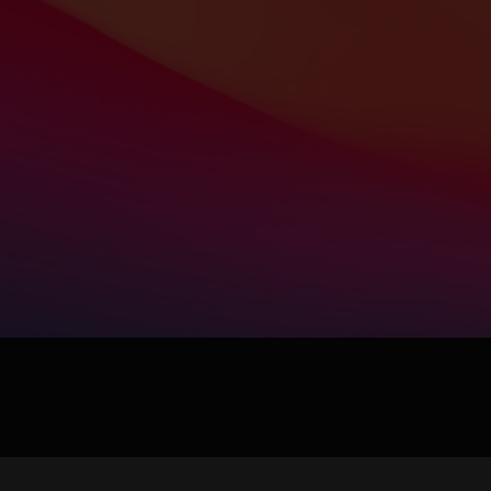
jpg、.png、.gif格式图片，大小不超过5MB。
联系电话
微信