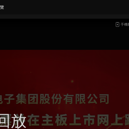
覽
手機
回放