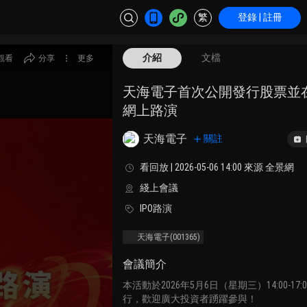
繁
登錄 | 註冊
介紹
文檔
觀看
分享
更多
天海電子首次公開發行股票並
網上路演
天海電子
關註
看回放 | 2026-05-06 14:00 來源 全景網
綫上會議
IPO路演
天海電子
(001365)
會議簡介
本活動於2026年5月6日（星期三）14:00-17
行，歡迎廣大投資者踴躍參與！