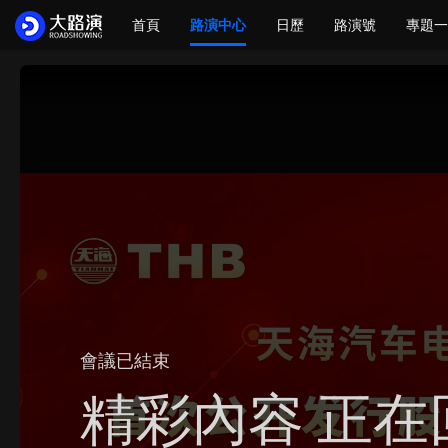
首頁
路演中心
日歷
路演號
專題一
會議已結束
精彩內容 正在