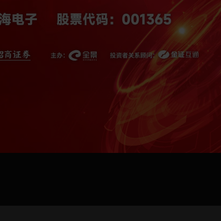
jpg、.png、.gif格式圖片，大小不超過5MB。
聯系電話
微信