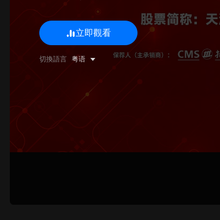
立即觀看
0/500 字
切換語言
粤语
圖片上傳
上傳
請上傳.
姓名
聯系郵箱
提交反饋
取消