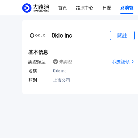
首頁
路演中心
日歷
路演號
Oklo inc
關註
基本信息
認證類型
未認證
我要認領
名稱
Oklo inc
類別
上市公司