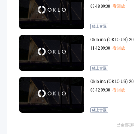
看回放
03-18 09:30
綫上會議
Oklo inc (OKLO
jpg、.png、.gif格式圖片，大小不超過5MB。
看回放
11-12 09:30
聯系電話
綫上會議
微信
Oklo inc (O
看回放
08-12 09:30
綫上會議
已全部加