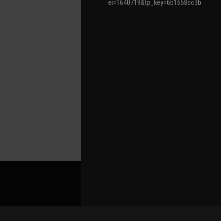
ei=1640719&tp_key=6b1658cc3b
关联路演号