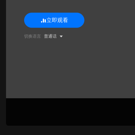
立即观看
0/500 字
切换语言
普通话
图片上传
上传
请上传.
姓名
联系邮箱
提交反馈
取消