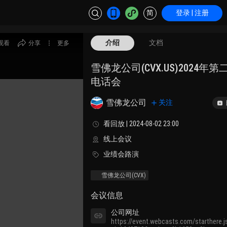
简
登录 | 注册
介绍
文档
观看
分享
更多
雪佛龙公司(CVX.US)2024年
电话会
雪佛龙公司
关注
看回放 | 2024-08-02 23:00
线上会议
业绩会路演
雪佛龙公司
(CVX)
会议信息
公司网址
https://event.webcasts.com/starthere.j