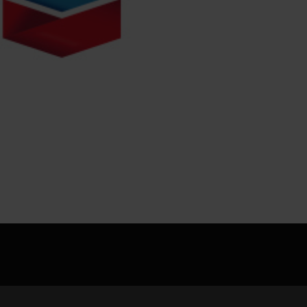
jpg、.png、.gif格式图片，大小不超过5MB。
联系电话
微信