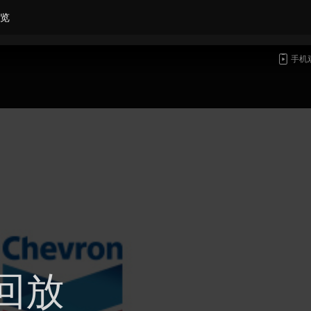
览
手机
回放