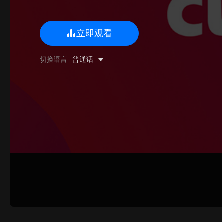
立即观看
0/500 字
切换语言
普通话
图片上传
上传
请上传.
姓名
联系邮箱
提交反馈
取消