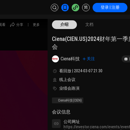
简
登录 | 注册
介绍
文档
观看
分享
更多
Ciena(CIEN.US)2024财年
会
Ciena科技
关注
看回放 | 2024-03-07 21:30
线上会议
业绩会路演
Ciena科技
(CIEN)
会议信息
公司网址
https://investor.ciena.com/events/event