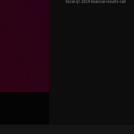
fiscal-q1-2024-financial-results-call
关联路演号