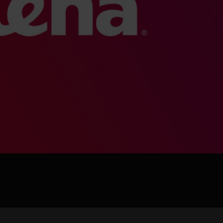
jpg、.png、.gif格式图片，大小不超过5MB。
联系电话
微信