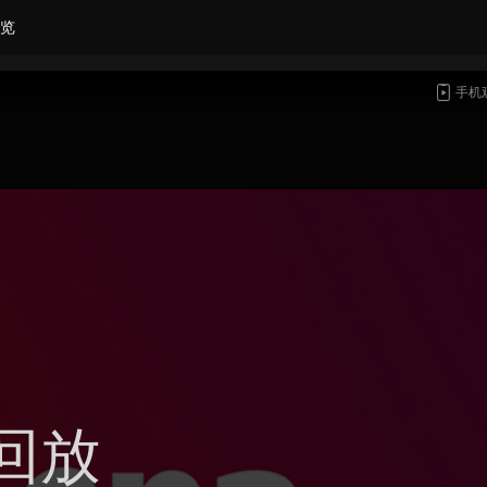
览
手机
回放