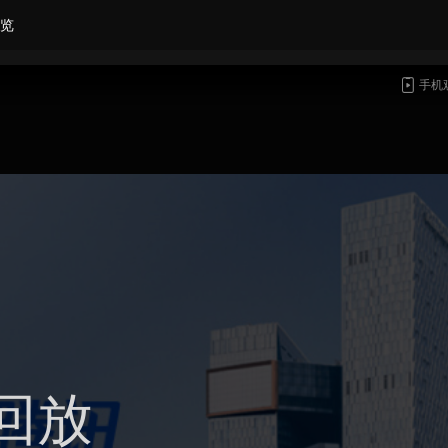
览
手机
回放