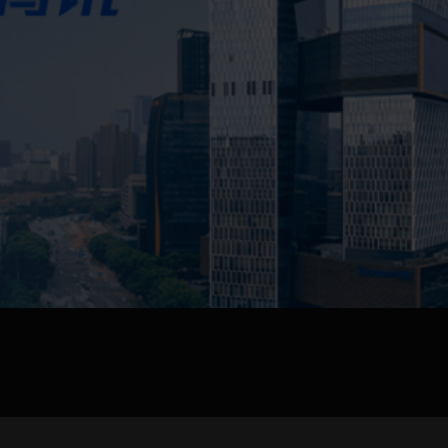
jpg、.png、.gif格式图片，大小不超过5MB。
联系电话
微信