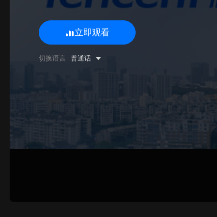
立即观看
0/500 字
切换语言
普通话
图片上传
上传
请上传.
姓名
联系邮箱
提交反馈
取消