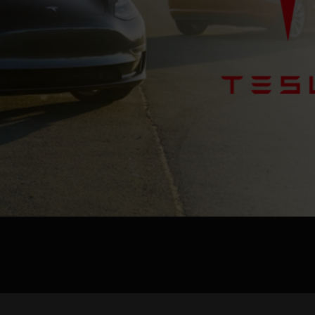
jpg、.png、.gif格式图片，大小不超过5MB。
联系电话
微信