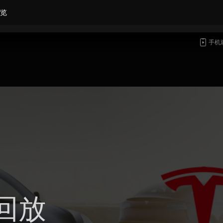
览
手机
回放