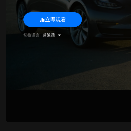
立即观看
0/500 字
切换语言
普通话
图片上传
上传
请上传.
姓名
联系邮箱
提交反馈
取消