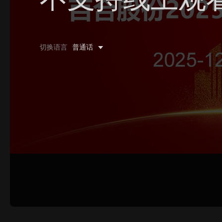
0/500 字
切换语言
普通话
图片上传
上传
请上传.
姓名
联系邮箱
提交反馈
取消