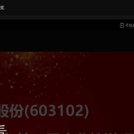
览
手机
看