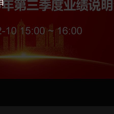
jpg、.png、.gif格式图片，大小不超过5MB。
联系电话
微信