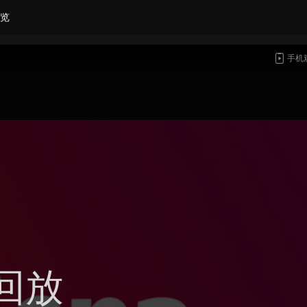
览
手机
回放