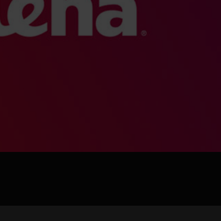
jpg、.png、.gif格式图片，大小不超过5MB。
联系电话
微信