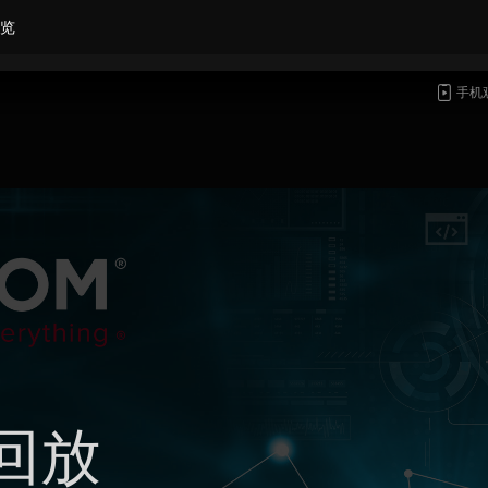
览
手机
回放