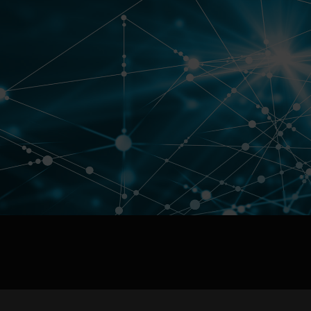
jpg、.png、.gif格式图片，大小不超过5MB。
联系电话
微信