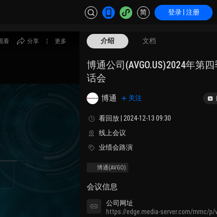
简
登录 | 注册
介绍
文档
观看
分享
更多
博通公司(AVGO.US)2024年
话会
博通
关注
看回放 | 2024-12-13 09:30
线上会议
业绩会路演
博通
(AVGO)
会议信息
公司网址
https://edge.media-server.com/mmc/p