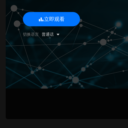
立即观看
0/500 字
切换语言
普通话
图片上传
上传
请上传.
姓名
联系邮箱
提交反馈
取消