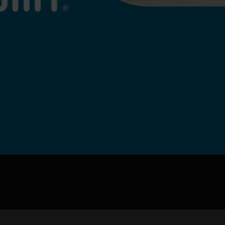
jpg、.png、.gif格式图片，大小不超过5MB。
联系电话
微信