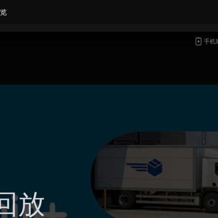
览
手机
回放