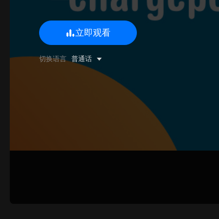
立即观看
0/500 字
切换语言
普通话
图片上传
上传
请上传.
姓名
联系邮箱
提交反馈
取消