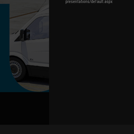
presentations/default.aspx
关联路演号