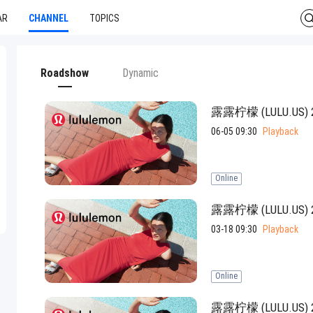
AR
CHANNEL
TOPICS
Roadshow
Dynamic
露露柠檬 (LULU.U
06-05 09:30
Playback
Online
露露柠檬 (LULU.U
03-18 09:30
Playback
Online
露露柠檬 (LULU.U