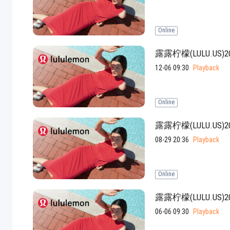
pload .jpg, .png, .gif format images, size <5M
Online
Phone
露露柠檬(LULU.U
WeChat
12-06 09:30
Playback
Online
露露柠檬(LULU.U
08-29 20:36
Playback
Online
露露柠檬(LULU.U
06-06 09:30
Playback