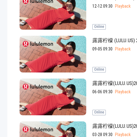
12-12 09:30
Playback
Online
露露柠檬 (LULU.U
09-05 09:30
Playback
Online
露露柠檬(LULU.U
06-06 09:30
Playback
Online
露露柠檬(LULU.U
03-28 09:30
Playback