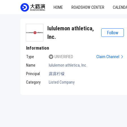
HOME
ROADSHOW CENTER
CALEND
lululemon athletica,
Follow
Inc.
Information
Type
UNVERIFIED
Claim Channel
Name
lululemon athletica, Inc.
Principal
露露柠檬
Category
Listed Company