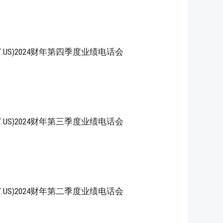
.US)2024财年第四季度业绩电话会
.US)2024财年第三季度业绩电话会
.US)2024财年第二季度业绩电话会